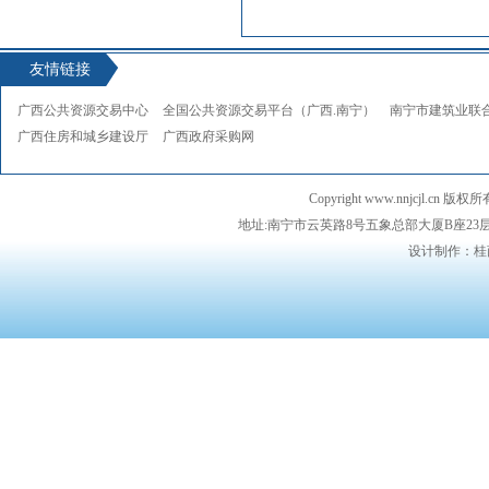
友情链接
广西公共资源交易中心
全国公共资源交易平台（广西.南宁）
南宁市建筑业联
广西住房和城乡建设厅
广西政府采购网
Copyright www.nnjcj
地址:南宁市云英路8号五象总部大厦B座23层 邮编：5
设计制作：桂