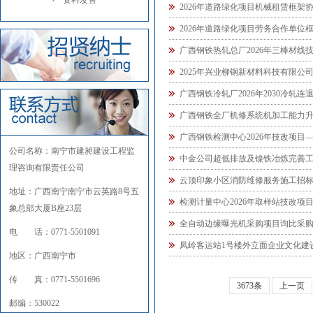
资料发售
2026年道路绿化项目机械租赁框架
2026年道路绿化项目劳务合作单位
广西钢铁热轧总厂2026年三棒材线
2025年兴业柳钢新材料科技有限公
广西钢铁冷轧厂2026年2030冷
广西钢铁全厂机修系统机加工能力升
广西钢铁检测中心2026年技改项
公司名称：南宁市建昶建设工程监
中金公司超低排放及镍铁冶炼完善
理咨询有限责任公司
云顶印象小区消防维修服务施工招
地址：广西南宁南宁市云英路8号五
检测计量中心2026年取样站技改项
象总部大厦B座23层
全自动边缘曝光机采购项目询比采
电 话：0771-5501091
凤岭客运站1号楼外立面企业文化建
地区：广西南宁市
传 真：0771-5501696
3673条
上一页
邮编：530022