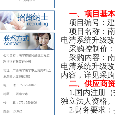
资料发售
一、项目基
项目编号：建昶H
项目名称：
电清系统升级改
采购控制价
采购内容：
公司名称：南宁市建昶建设工程监
理咨询有限责任公司
电清系统升级改
地址：广西南宁南宁市云英路8号五
内容，
详见采购
象总部大厦B座23层
二、供应商
电 话：0771-5501091
1.
国内注册（
地区：广西南宁市
独立法人资格。
传 真：0771-5501696
2.
财务要求：提
邮编：530022