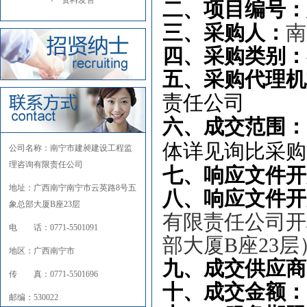
资料发售
二、项目编号：
三、采购人：
南
四、
采购
类别：
五、采购代理机
责任公司
六、成交范围：
体详见询比采购
公司名称：南宁市建昶建设工程监
理咨询有限责任公司
七、
响应文件开
地址：广西南宁南宁市云英路8号五
八、
响应文件开
象总部大厦B座23层
有限责任公司开
电 话：0771-5501091
部大厦B座23层
地区：广西南宁市
九、成交供应商
传 真：0771-5501696
十、成交金额：
邮编：530022