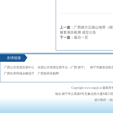
上一篇：
广西南方丘陵山地带（南
修复项目检测 成交公告
下一篇：
最后一页
友情链接
广西公共资源交易中心
全国公共资源交易平台（广西.南宁）
南宁市建筑业联
广西住房和城乡建设厅
广西政府采购网
Copyright www.nnjcj
地址:南宁市云英路8号五象总部大厦B座23层 邮编：5
设计制作：桂